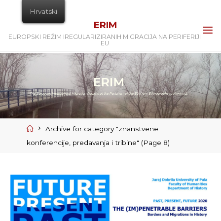
Skip
Hrvatski
to
ERIM
content
EUROPSKI REŽIM IREGULARIZIRANIH MIGRACIJA NA PERIFERIJI
EU
Home
Archive for category "znanstvene
konferencije, predavanja i tribine"
(Page 8)