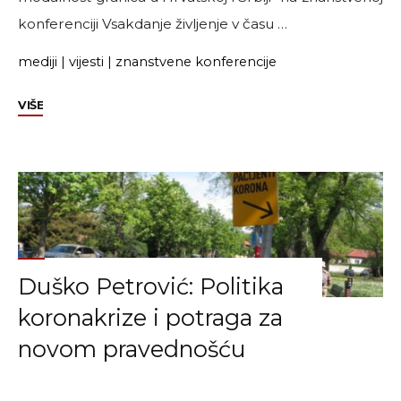
konferenciji Vsakdanje življenje v času …
mediji
|
vijesti
|
znanstvene konferencije
"Vsakdanje
VIŠE
življenje
v
času
epidemije:
nove
izkušnje,
etnografija
Duško Petrović: Politika
in
refleksija"
koronakrize i potraga za
novom pravednošću