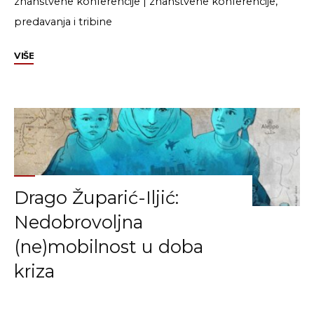
znanstvene konferencije
|
znanstvene konferencije,
predavanja i tribine
"EASA
VIŠE
2020:
izlaganja
Romane
Pozniak
i
dr.
sc.
Drago Župarić-Iljić:
Marijane
Hameršak"
Nedobrovoljna
(ne)mobilnost u doba
kriza