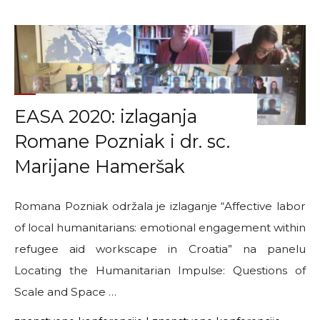
Marijana
Hameršak
i
Bojan
Mucko:
“Izvan
EASA 2020: izlaganja
margina”"
Romane Pozniak i dr. sc.
Marijane Hameršak
Romana Pozniak održala je izlaganje “Affective labor
of local humanitarians: emotional engagement within
refugee aid workscape in Croatia” na panelu
Locating the Humanitarian Impulse: Questions of
Scale and Space …