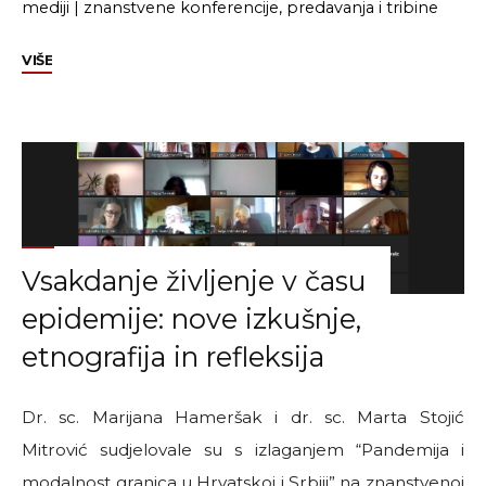
mediji
|
znanstvene konferencije, predavanja i tribine
"Drago
VIŠE
Župarić-
Iljić:
Nedobrovoljna
(ne)mobilnost
u
doba
kriza"
Vsakdanje življenje v času
epidemije: nove izkušnje,
etnografija in refleksija
Dr. sc. Marijana Hameršak i dr. sc. Marta Stojić
Mitrović sudjelovale su s izlaganjem “Pandemija i
modalnost granica u Hrvatskoj i Srbiji” na znanstvenoj