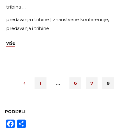
tribina …
predavanja i tribine
|
znanstvene konferencije,
predavanja i tribine
"A
VIŠE
little
bit
of
force
is
1
…
6
7
8
Needed"
Navigacija
objava
PODIJELI
Facebook
Share