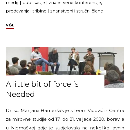
mediji
|
publikacije
|
znanstvene konferencije,
predavanja i tribine
|
znanstveni i stručni članci
"Duško
VIŠE
Petrović:
Politika
koronakrize
i
potraga
za
novom
A little bit of force is
pravednošću"
Needed
Dr. sc. Marijana Hameršak je s Teom Vidović iz Centra
za mirovne studije od 17. do 21. veljače 2020. boravila
u Njemačkoj gdje je sudjelovala na nekoliko javnih