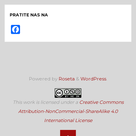
PRATITE NAS NA
F
a
c
e
b
o
Powered by
Roseta
&
WordPress
.
o
k
This work is licensed under a
Creative Commons
Attribution-NonCommercial-ShareAlike 4.0
International License