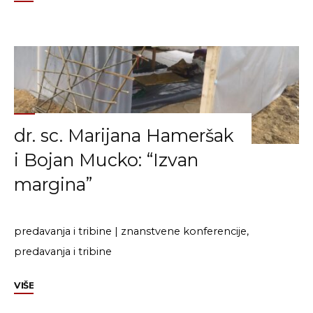
Past,
Present,
Future
2020
The
(Im)Penetrable
Barriers:
dr. sc. Marijana Hameršak
Borders
and
i Bojan Mucko: “Izvan
Migration
margina”
in
History"
predavanja i tribine
|
znanstvene konferencije,
predavanja i tribine
"dr.
VIŠE
sc.