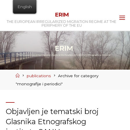
Skip
English
to
ERIM
content
THE EUROPEAN IRREGULARIZED MIGRATION REGIME AT THE
PERIPHERY OF THE EU
Home
publications
Archive for category
"monografije i periodici"
Objavljen je tematski broj
Glasnika Etnografskog