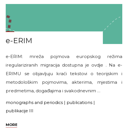
ruta:
pojmovnik
europskog
režima
iregulariziranih
e-ERIM
migracija
na
periferiji
e-ERIM: mreža pojmova europskog režima
EU"
iregulariziranih migracija dostupna je ovdje . Na e-
ERIMU se objavljuju kraći tekstovi o teorijskim i
metodološkim pojmovima, akterima, mjestima i
predmetima, događajima i svakodnevnim …
monographs and periodics
|
publications
|
publikacije III
"e-
MORE