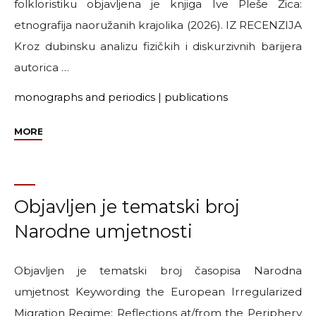
folkloristiku objavljena je knjiga Ive Pleše Žica:
etnografija naoružanih krajolika (2026). IZ RECENZIJA
Kroz dubinsku analizu fizičkih i diskurzivnih barijera
autorica …
monographs and periodics
|
publications
"Knjiga
MORE
Ive
Pleše
Žica"
Objavljen je tematski broj
Narodne umjetnosti
Objavljen je tematski broj časopisa Narodna
umjetnost Keywording the European Irregularized
Migration Regime: Reflections at/from the Periphery