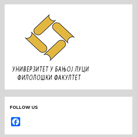
FOLLOW US
F
a