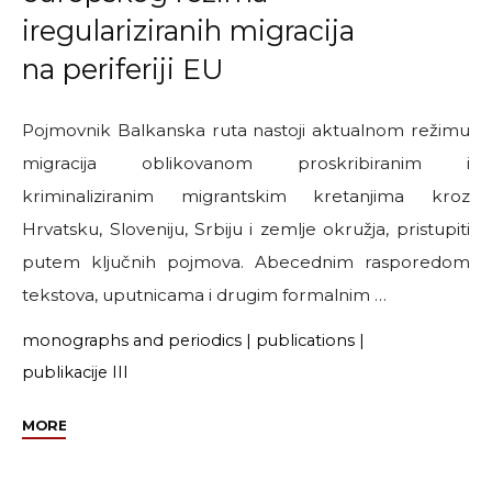
iregulariziranih migracija
na periferiji EU
Pojmovnik Balkanska ruta nastoji aktualnom režimu
migracija oblikovanom proskribiranim i
kriminaliziranim migrantskim kretanjima kroz
Hrvatsku, Sloveniju, Srbiju i zemlje okružja, pristupiti
putem ključnih pojmova. Abecednim rasporedom
tekstova, uputnicama i drugim formalnim …
monographs and periodics
|
publications
|
publikacije III
"Objavljena
MORE
je
Balkanska