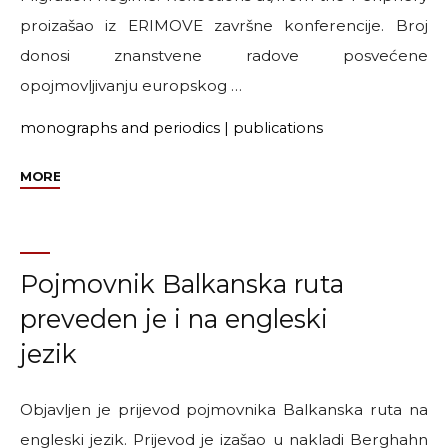
proizašao iz ERIMOVE završne konferencije. Broj
donosi znanstvene radove posvećene
opojmovljivanju europskog …
monographs and periodics
|
publications
"Objavljen
MORE
je
tematski
broj
Narodne
Pojmovnik Balkanska ruta
umjetnosti"
preveden je i na engleski
jezik
Objavljen je prijevod pojmovnika Balkanska ruta na
engleski jezik. Prijevod je izašao u nakladi Berghahn