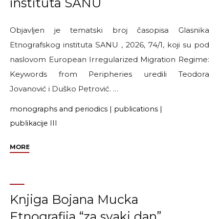
instituta SANU
Objavljen je tematski broj časopisa Glasnika
Etnografskog instituta SANU , 2026, 74/1, koji su pod
naslovom European Irregularized Migration Regime:
Keywords from Peripheries uredili Teodora
Jovanović i Duško Petrović. …
monographs and periodics
|
publications
|
publikacije III
"Objavljen
MORE
je
tematski
broj
Glasnika
Knjiga Bojana Mucka
Etnografskog
Etnografija “za svaki dan”