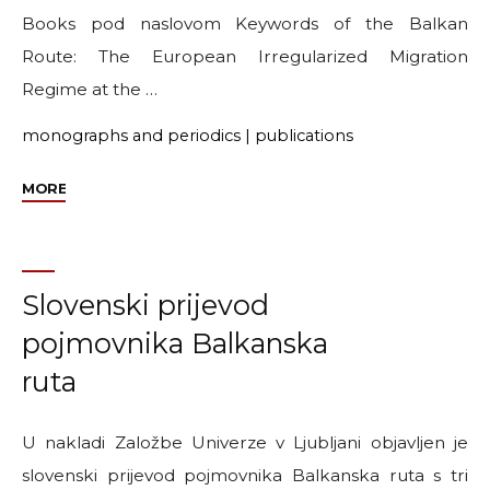
Books pod naslovom Keywords of the Balkan
Route: The European Irregularized Migration
Regime at the …
monographs and periodics
|
publications
"Pojmovnik
MORE
Balkanska
ruta
preveden
je
Slovenski prijevod
i
pojmovnika Balkanska
na
ruta
engleski
jezik"
U nakladi Založbe Univerze v Ljubljani objavljen je
slovenski prijevod pojmovnika Balkanska ruta s tri