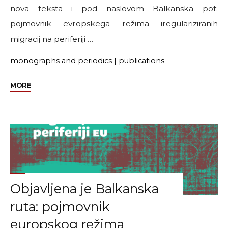
nova teksta i pod naslovom Balkanska pot:
pojmovnik evropskega režima iregulariziranih
migracij na periferiji …
monographs and periodics
|
publications
"Slovenski
MORE
prijevod
pojmovnika
Balkanska
ruta"
Objavljena je Balkanska
ruta: pojmovnik
europskog režima