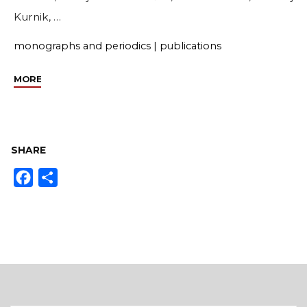
Kurnik, …
monographs and periodics
|
publications
"Poseban
MORE
broj
časopisa
movements
–
SHARE
The
Facebook
Share
Frontier
Within:
The
European
Border
Regime
in
the