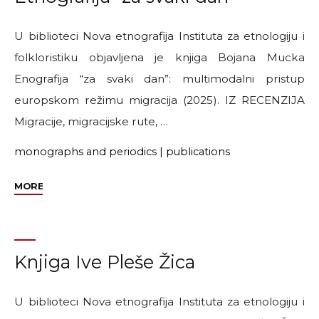
instituta
SANU"
U biblioteci Nova etnografija Instituta za etnologiju i
folkloristiku objavljena je knjiga Bojana Mucka
Enografija “za svaki dan”: multimodalni pristup
europskom režimu migracija (2025). IZ RECENZIJA
Migracije, migracijske rute, …
monographs and periodics
|
publications
"Knjiga
MORE
Bojana
Mucka
Etnografija
“za
Knjiga Ive Pleše Žica
svaki
dan”"
U biblioteci Nova etnografija Instituta za etnologiju i