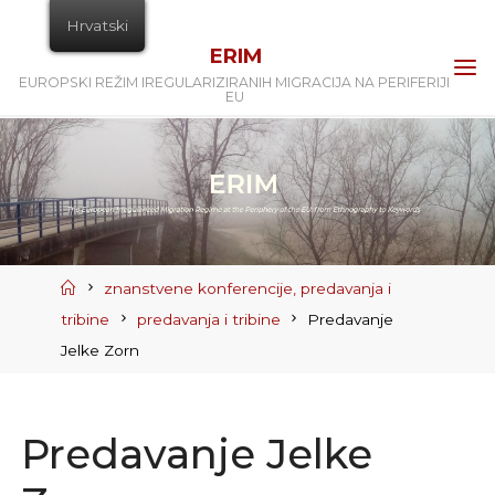
Skip
Hrvatski
to
ERIM
content
EUROPSKI REŽIM IREGULARIZIRANIH MIGRACIJA NA PERIFERIJI
EU
Home
znanstvene konferencije, predavanja i
tribine
predavanja i tribine
Predavanje
Jelke Zorn
Predavanje Jelke