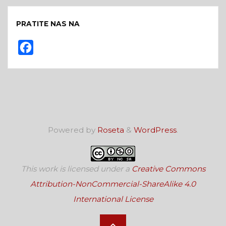
PRATITE NAS NA
F
a
c
e
b
o
Powered by
Roseta
&
WordPress
.
o
k
This work is licensed under a
Creative Commons
Attribution-NonCommercial-ShareAlike 4.0
International License