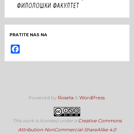
PRATITE NAS NA
F
a
c
e
b
o
Powered by
Roseta
&
WordPress
.
o
k
This work is licensed under a
Creative Commons
Attribution-NonCommercial-ShareAlike 4.0