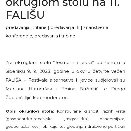
okruglom stolu na 11.
FALIŠU
predavanja i tribine
|
predavanja III
|
znanstvene
konferencije, predavanja i tribine
Na okruglom stolu “Jesmo li i rasisti” održanom u
Šibeniku 9. 9. 2023. godine u okviru četvrte večeri
FALIŠA – Festivala alternative i ljevice sudjelovali su
Marijana Hameršak i Emina Bužinkić te Drago
Župarić-Iljić kao moderator.
Opis okruglog stola:
Konstruirane kriznosti raznih vrsta
(gospodarsko-recesijska, „migracijska“, pandemijska,
geopolitička, etc.) oblikuju kut gledanja i društveno-političkih