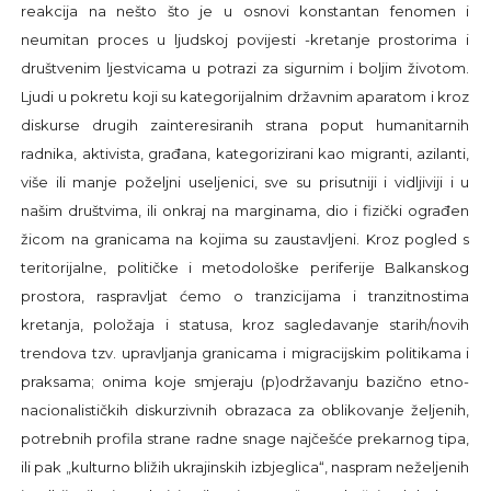
reakcija na nešto što je u osnovi konstantan fenomen i
neumitan proces u ljudskoj povijesti -kretanje prostorima i
društvenim ljestvicama u potrazi za sigurnim i boljim životom.
Ljudi u pokretu koji su kategorijalnim državnim aparatom i kroz
diskurse drugih zainteresiranih strana poput humanitarnih
radnika, aktivista, građana, kategorizirani kao migranti, azilanti,
više ili manje poželjni useljenici, sve su prisutniji i vidljiviji i u
našim društvima, ili onkraj na marginama, dio i fizički ograđen
žicom na granicama na kojima su zaustavljeni. Kroz pogled s
teritorijalne, političke i metodološke periferije Balkanskog
prostora, raspravljat ćemo o tranzicijama i tranzitnostima
kretanja, položaja i statusa, kroz sagledavanje starih/novih
trendova tzv. upravljanja granicama i migracijskim politikama i
praksama; onima koje smjeraju (p)održavanju bazično etno-
nacionalističkih diskurzivnih obrazaca za oblikovanje željenih,
potrebnih profila strane radne snage najčešće prekarnog tipa,
ili pak „kulturno bližih ukrajinskih izbjeglica“, naspram neželjenih