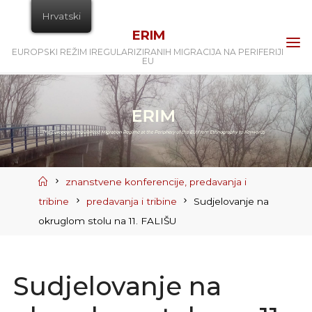
Skip
Hrvatski
to
ERIM
content
EUROPSKI REŽIM IREGULARIZIRANIH MIGRACIJA NA PERIFERIJI
EU
Home
znanstvene konferencije, predavanja i
tribine
predavanja i tribine
Sudjelovanje na
okruglom stolu na 11. FALIŠU
Sudjelovanje na