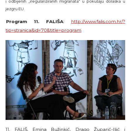
i odbijenih „iregulariziranih migranata“ u pokušaju dolaska u
jezgru EU.
Program 11. FALIŠA
:
http://www.falis.com.hr/?
tip=stranica&id=70&title=program
11. FALIŠ, Emina Bužinkić, Drago Župarić-Iljić i