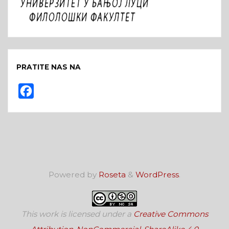
PRATITE NAS NA
F
a
c
e
b
o
Powered by
Roseta
&
WordPress
.
o
k
This work is licensed under a
Creative Commons