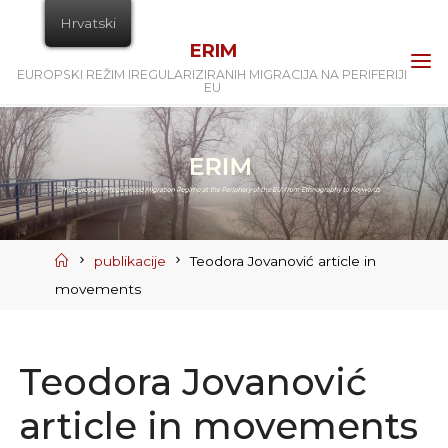
Skip
Hrvatski
to
ERIM
content
EUROPSKI REŽIM IREGULARIZIRANIH MIGRACIJA NA PERIFERIJI
EU
Home
publikacije
Teodora Jovanović article in
movements
Teodora Jovanović
article in movements