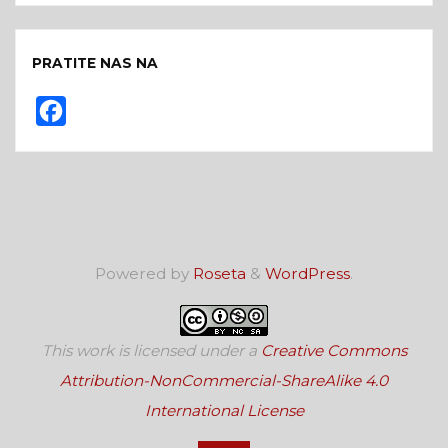
PRATITE NAS NA
F
a
c
e
b
o
Powered by
Roseta
&
WordPress
.
o
k
This work is licensed under a
Creative Commons
Attribution-NonCommercial-ShareAlike 4.0
International License