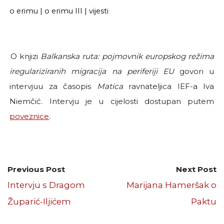
o erimu
|
o erimu III
|
vijesti
O knjizi
Balkanska ruta: pojmovnik europskog režima
iregulariziranih migracija na periferiji EU
govori u
intervjuu za časopis
Matica
ravnateljica IEF-a Iva
Niemčić. Intervju je u cijelosti dostupan putem
poveznice
.
Previous Post
Next Post
Intervju s Dragom
Marijana Hameršak o
Župarić-Iljićem
Paktu