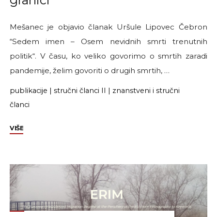
Border
Regime
in
Mešanec je objavio članak Uršule Lipovec Čebron
Balkans”"
“Sedem imen – Osem nevidnih smrti trenutnih
politik“. V času, ko veliko govorimo o smrtih zaradi
pandemije, želim govoriti o drugih smrtih, …
publikacije
|
stručni članci II
|
znanstveni i stručni
članci
"Uršula
VIŠE
Lipovec
Čebron
o
nevidljivim
smrtima
na
granici"