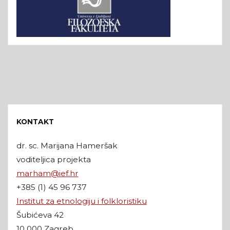
KONTAKT
dr. sc. Marijana Hameršak
voditeljica projekta
marham@ief.hr
+385 (1) 45 96 737
Institut za etnologiju i folkloristiku
Šubićeva 42
10 000 Zagreb