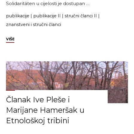
Solidaritäten u cijelosti je dostupan …
publikacije
|
publikacije II
|
stručni članci II
|
znanstveni i stručni članci
"Tekst
VIŠE
Marijane
Hameršak
o
granicama,
pandemiji
i
digitalnom
Članak Ive Pleše i
aktivizmu"
Marijane Hameršak u
Etnološkoj tribini