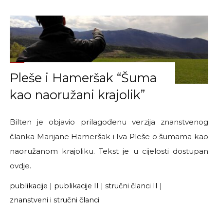
Stojić
Mitrović
“Maloletni
migranti
na
putu
Pleše i Hameršak “Šuma
kroz
Srbiju”"
kao naoružani krajolik”
Bilten je objavio prilagođenu verzija znanstvenog
članka Marijane Hameršak i Iva Pleše o šumama kao
naoružanom krajoliku. Tekst je u cijelosti dostupan
ovdje.
publikacije
|
publikacije II
|
stručni članci II
|
znanstveni i stručni članci