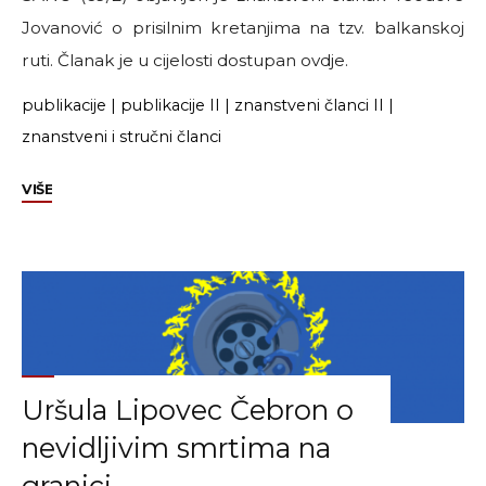
Jovanović o prisilnim kretanjima na tzv. balkanskoj
ruti. Članak je u cijelosti dostupan ovdje.
publikacije
|
publikacije II
|
znanstveni članci II
|
znanstveni i stručni članci
"Članak
VIŠE
Teodore
Jovanović:
“Forced
(Im)Mobilities
En
Route:
‘Justified’
Uršula Lipovec Čebron o
Violence
of
nevidljivim smrtima na
the
granici