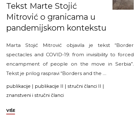
Tekst Marte Stojić
Mitrović o granicama u
pandemijskom kontekstu
Marta Stojić Mitrović objavila je tekst “Border
spectacles and COVID-19: from invisibility to forced
encampment of people on the move in Serbia”.
Tekst je prilog raspravi “Borders and the …
publikacije
|
publikacije II
|
stručni članci II
|
znanstveni i stručni članci
"Tekst
VIŠE
Marte
Stojić
Mitrović