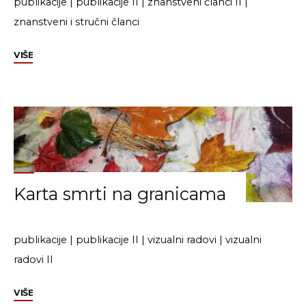
publikacije
|
publikacije II
|
znanstveni članci II
|
znanstveni i stručni članci
"Marijana
VIŠE
Hameršak
i
Marta
Stojić
Mitrović:
tekst
o
Karta smrti na granicama
granicama
u
pandemiji"
publikacije
|
publikacije II
|
vizualni radovi
|
vizualni
radovi II
"Karta
VIŠE