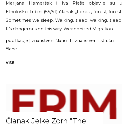
Marijana Hameršak i Iva Pleše objavile su u
Etnološkoj tribini (55/51) članak „Forest, forest, forest.
Sometimes we sleep. Walking, sleep, walking, sleep.
It’s dangerous on this way. Weaponized Migration …
publikacije
|
znanstveni članci II
|
znanstveni i stručni
članci
"Članak
VIŠE
Ive
Pleše
i
Marijane
Hameršak
u
Etnološkoj
Članak Jelke Zorn “The
tribini"