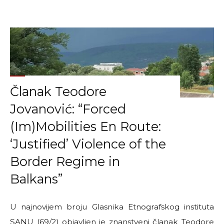
smrti
na
granicama"
Članak Teodore
Jovanović: “Forced
(Im)Mobilities En Route:
‘Justified’ Violence of the
Border Regime in
Balkans”
U najnovijem broju Glasnika Etnografskog instituta
SANU (69/2) objavljen je znanstveni članak Teodore