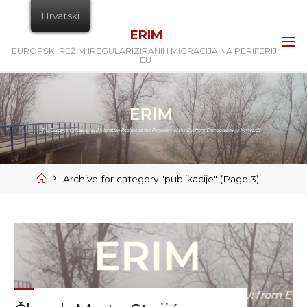
Skip
Hrvatski
to
ERIM
content
EUROPSKI REŽIM IREGULARIZIRANIH MIGRACIJA NA PERIFERIJI
EU
Home
Archive for category "publikacije"
(Page 3)