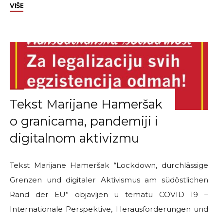
"Pleše
VIŠE
i
Hameršak
“Šuma
kao
naoružani
krajolik”"
Tekst Marijane Hameršak
o granicama, pandemiji i
digitalnom aktivizmu
Tekst Marijane Hameršak “Lockdown, durchlässige
Grenzen und digitaler Aktivismus am südöstlichen
Rand der EU” objavljen u tematu COVID 19 –
Internationale Perspektive, Herausforderungen und