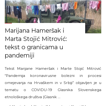
“The
Case
of
Ahmad
Shamieh’s
Marijana Hameršak i
Campaign
against
Marta Stojić Mitrović:
Dublin
tekst o granicama u
Deportation”"
pandemiji
Tekst Marijane Hameršak i Marte Stojić Mitrović
“Pandemija koronavirusne bolezni in procesi
omejevanja na Hrvaškem in v Srbiji” objavljen je u
tematu o COVIDU-19 Glasnika Slovenskega
etnološkega društva (Glasnik …