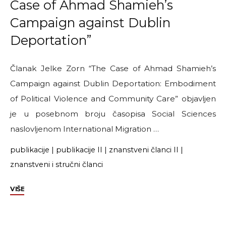
Case of Ahmad Shamieh’s
Campaign against Dublin
Deportation”
Članak Jelke Zorn “The Case of Ahmad Shamieh’s
Campaign against Dublin Deportation: Embodiment
of Political Violence and Community Care” objavljen
je u posebnom broju časopisa Social Sciences
naslovljenom International Migration …
publikacije
|
publikacije II
|
znanstveni članci II
|
znanstveni i stručni članci
"Članak
VIŠE
Jelke
Zorn