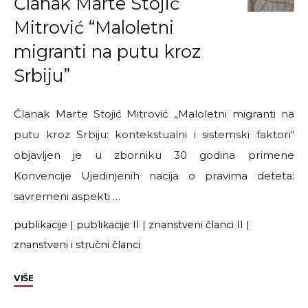
Članak Marte Stojić
Mitrović “Maloletni
migranti na putu kroz
Srbiju”
Članak Marte Stojić Mitrović „Maloletni migranti na
putu kroz Srbiju: kontekstualni i sistemski faktori“
objavljen je u zborniku 30 godina primene
Konvencije Ujedinjenih nacija o pravima deteta:
savremeni aspekti …
publikacije
|
publikacije II
|
znanstveni članci II
|
znanstveni i stručni članci
"Članak
VIŠE
Marte