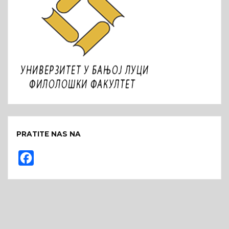
PRATITE NAS NA
F
a
c
e
b