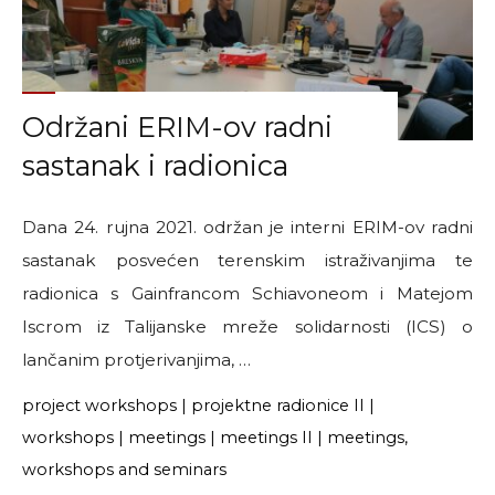
sastanci"
Održani ERIM-ov radni
sastanak i radionica
Dana 24. rujna 2021. održan je interni ERIM-ov radni
sastanak posvećen terenskim istraživanjima te
radionica s Gainfrancom Schiavoneom i Matejom
Iscrom iz Talijanske mreže solidarnosti (ICS) o
lančanim protjerivanjima, …
project workshops
|
projektne radionice II
|
workshops
|
meetings
|
meetings II
|
meetings,
workshops and seminars