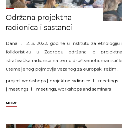
Održana projektna
radionica i sastanci
Dana 1. i 2. 3. 2022. godine u Institutu za etnologiju i
folkloristiku u Zagrebu održana je projektna
istraživačka radionica na temu društvenohumanistički
utemeljenog pojmovlja vezanog za europski režim …
project workshops
|
projektne radionice II
|
meetings
|
meetings II
|
meetings, workshops and seminars
"Održana
MORE
projektna
radionica
i