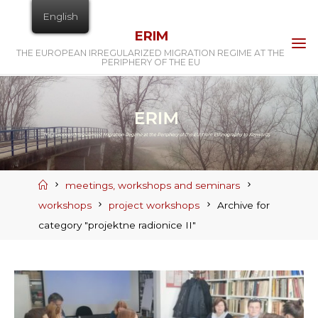
Skip
English
to
ERIM
content
THE EUROPEAN IRREGULARIZED MIGRATION REGIME AT THE
PERIPHERY OF THE EU
Home
meetings, workshops and seminars
workshops
project workshops
Archive for
category "projektne radionice II"