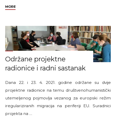
"Održani
MORE
ERIM-
ov
radni
sastanak
i
radionica"
Održane projektne
radionice i radni sastanak
Dana 22. i 23. 4. 2021. godine održane su dvije
projektne radionice na temu društvenohumanistički
utemeljenog pojmovlja vezanog za europski režim
iregulariziranih migracija na periferiji EU. Suradnici
projekta na …