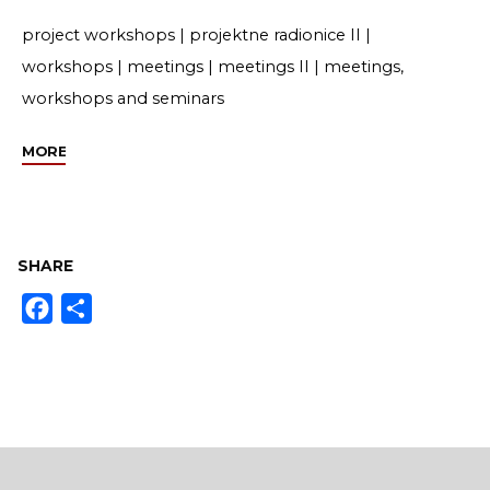
project workshops
|
projektne radionice II
|
workshops
|
meetings
|
meetings II
|
meetings,
workshops and seminars
"Održane
MORE
projektne
radionice
i
radni
SHARE
sastanak"
Facebook
Share