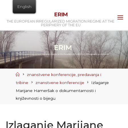
Skip
English
to
ERIM
content
THE EUROPEAN IRREGULARIZED MIGRATION REGIME AT THE
PERIPHERY OF THE EU
Home
znanstvene konferencije, predavanja i
tribine
znanstvene konferencije
Izlaganje
Marijane Hameršak o dokumentarnosti i
književnosti o bijegu
Izlaganje Marijane