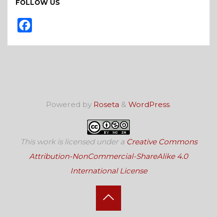
FOLLOW US
F
a
c
e
b
o
Powered by
Roseta
&
WordPress
.
o
k
This work is licensed under a
Creative Commons
Attribution-NonCommercial-ShareAlike 4.0
International License
Back