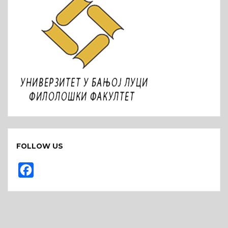
FOLLOW US
F
a
c
e