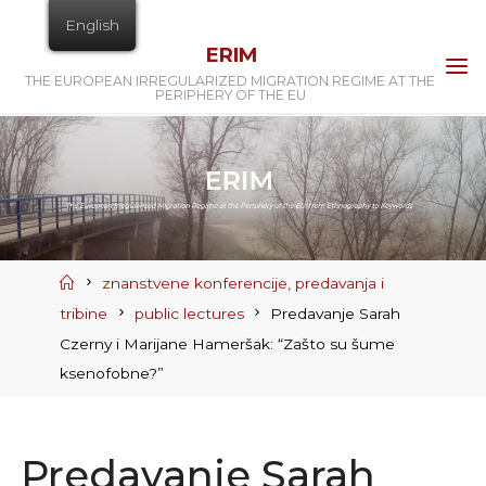
Skip
English
to
ERIM
content
THE EUROPEAN IRREGULARIZED MIGRATION REGIME AT THE
PERIPHERY OF THE EU
Home
znanstvene konferencije, predavanja i
tribine
public lectures
Predavanje Sarah
Czerny i Marijane Hameršak: “Zašto su šume
ksenofobne?”
Predavanje Sarah