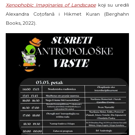
Xenophobic Imaginaries of Landscape
koji su uredili
Alexandra Coțofană i Hikmet Kuran (Berghahn
Books, 2022).