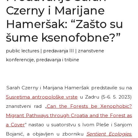
Czerny i Marijane
Hameršak: “Zašto su
šume ksenofobne?”
public lectures
|
predavanja III
|
znanstvene
konferencije, predavanja i tribine
Sarah Czerny i Marijana Hameršak predstavile su na
Susretima antropološke vrste
u Zadru (5-6. 5. 2023)
znanstveni rad „
Can the Forests be Xenophobic?
Migrant Pathways through Croatia and the Forest as
a Cover
“ nastao u suatorstvu s Ivom Pleše i Sanjom
Bojanić, a objavljen u zborniku
Sentient Ecologies.