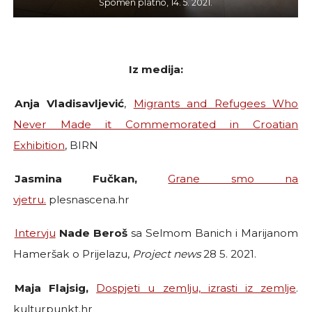
Spomen platno, 14. 5. 2021.
Iz medija:
Anja Vladisavljević
,
Migrants and Refugees Who
Never Made it Commemorated in Croatian
Exhibition
, BIRN
Jasmina Fučkan,
Grane smo na
vjetru.
plesnascena.hr
Intervju
Nade Beroš
sa Selmom Banich i Marijanom
Hameršak o Prijelazu,
Project news
28 5. 2021.
Maja Flajsig,
Dospjeti u zemlju, izrasti iz zemlje
.
kulturpunkt.hr