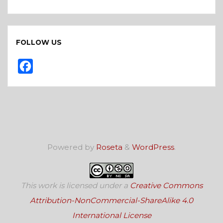
FOLLOW US
F
a
c
e
b
o
Powered by
Roseta
&
WordPress
.
o
k
This work is licensed under a
Creative Commons
Attribution-NonCommercial-ShareAlike 4.0
International License