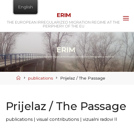
Skip
English
to
ERIM
content
THE EUROPEAN IRREGULARIZED MIGRATION REGIME AT THE
PERIPHERY OF THE EU
Home
publications
Prijelaz / The Passage
Prijelaz / The Passage
publications
|
visual contributions
|
vizualni radovi II