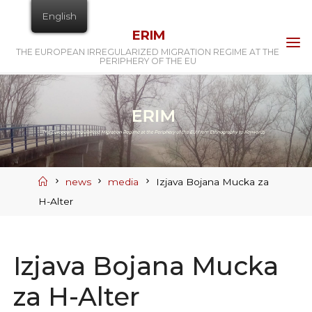
Skip
English
to
ERIM
content
THE EUROPEAN IRREGULARIZED MIGRATION REGIME AT THE
PERIPHERY OF THE EU
Home
news
media
Izjava Bojana Mucka za
H-Alter
Izjava Bojana Mucka
za H-Alter