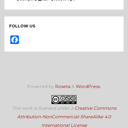
FOLLOW US
F
a
c
e
b
o
Powered by
Roseta
&
WordPress
.
o
k
This work is licensed under a
Creative Commons
Attribution-NonCommercial-ShareAlike 4.0
International License