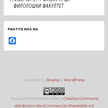
PRATITE NAS NA
F
a
c
e
b
o
Powered by
Roseta
&
WordPress
.
o
k
This work is licensed under a
Creative Commons
Attribution-NonCommercial-ShareAlike 4.0