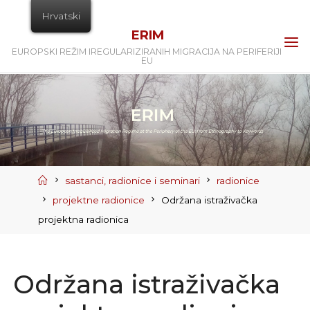
Skip
Hrvatski
to
ERIM
content
EUROPSKI REŽIM IREGULARIZIRANIH MIGRACIJA NA PERIFERIJI
EU
Home
sastanci, radionice i seminari
radionice
projektne radionice
Održana istraživačka
projektna radionica
Održana istraživačka