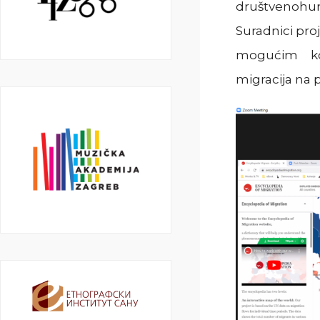
društvenohum
Suradnici proj
mogućim kon
migracija na pe