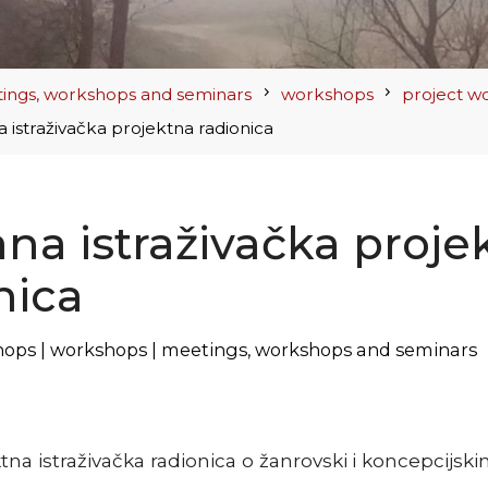
ings, workshops and seminars
workshops
project w
 istraživačka projektna radionica
na istraživačka proje
nica
hops
|
workshops
|
meetings, workshops and seminars
tna istraživačka radionica o žanrovski i koncepcijs