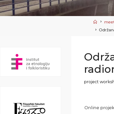
Home
meet
Održana
Održa
radio
project works
Online projek