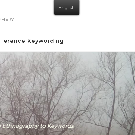
English
IPHERY
nference Keywording