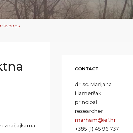
orkshops
ktna
CONTACT
dr. sc. Marijana
Hameršak
principal
researcher
marham@ief.hr
kim značajkama
+385 (1) 45 96 737