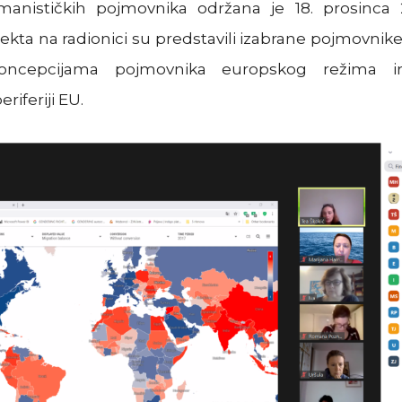
anističkih pojmovnika održana je 18. prosinca 
ekta na radionici su predstavili izabrane pojmovnike i
cepcijama pojmovnika europskog režima ireg
riferiji EU.