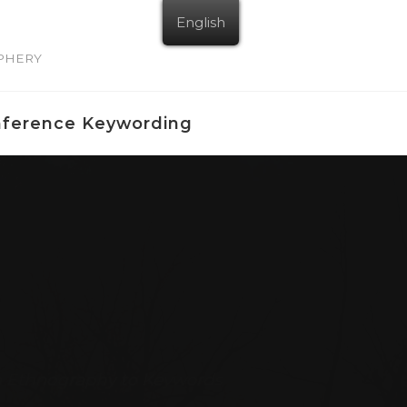
English
IPHERY
nference Keywording