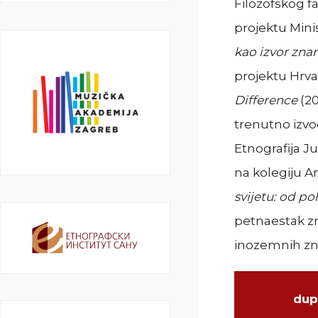
Filozofskog f
projektu Mini
kao izvor zna
projektu Hrva
Difference
(20
trenutno izvod
Etnografija J
na kolegiju A
svijetu: od po
petnaestak zn
inozemnih zna
dup