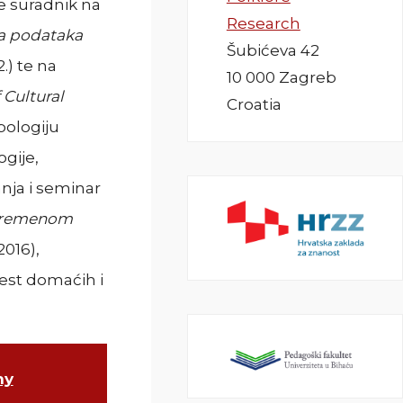
e suradnik na
Research
a podataka
Šubićeva 42
2.) te na
10 000 Zagreb
 Cultural
Croatia
pologiju
ogije,
nja i seminar
uvremenom
2016),
est domaćih i
hy