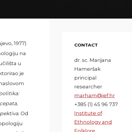
ajevo, 1977)
CONTACT
tnologiju na
dr. sc. Marijana
čilišta u
Hameršak
torirao je
principal
 naslovom
researcher
olitika:
marham@ief.hr
cepata,
+385 (1) 45 96 737
Institute of
pektiva.
Od
Ethnology and
opologiju
Folklore