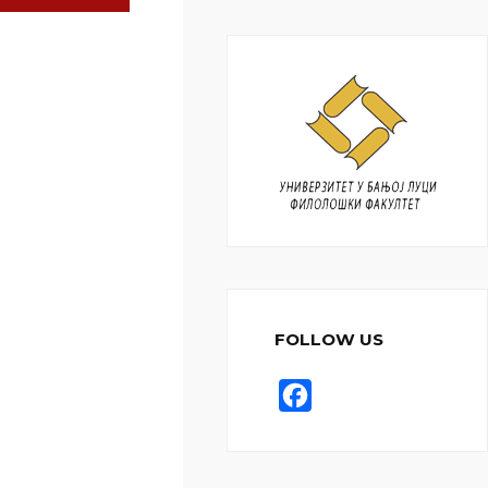
FOLLOW US
F
a
c