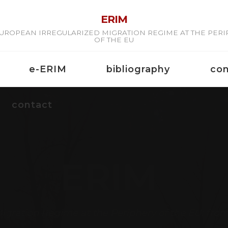
ERIM
UROPEAN IRREGULARIZED MIGRATION REGIME AT THE PER
OF THE EU
e-ERIM
bibliography
co
contact