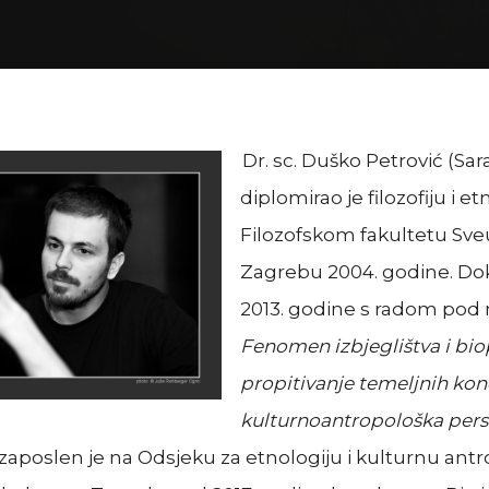
Home
dr. sc. Duško Petrović
Dr. sc. Duško Petrović (Sar
diplomirao je filozofiju i e
Filozofskom fakultetu Sveu
Zagrebu 2004. godine. Dok
2013. godine s radom pod
Fenomen izbjeglištva i biop
propitivanje temeljnih kon
kulturnoantropološka pers
zaposlen je na Odsjeku za etnologiju i kulturnu antr