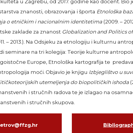
akulteta u Zagrebu, od 2017. godine kao docent. Bio j
starstva znanosti, obrazovanja i športa
Etnološka baz
nja o etničkim i nacionalnim identitetima
(2009. – 201
tske zaklade za znanost
Globalization and Politics of
11. – 2013.). Na Odsjeku za etnologiju i kulturnu antro
i seminare na tri kolegija: Teorije kulturne antropol
ugoistočne Europe, Etnološka kartografija te predava
ntropologija moći. Objavio je knjigu
Izbjeglištvo u s
litičkoteorijskih utemeljenja do biopolitičkih ishoda
(
anstvenih i stručnih radova te je izlagao na osamna
nstvenih i stručnih skupova.
etrov@ffzg.hr
Bibliograp